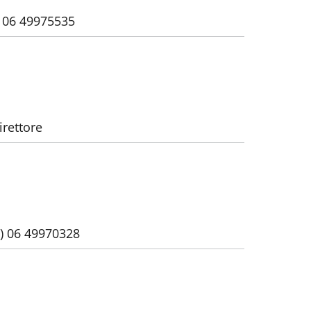
) 06 49975535
irettore
9) 06 49970328