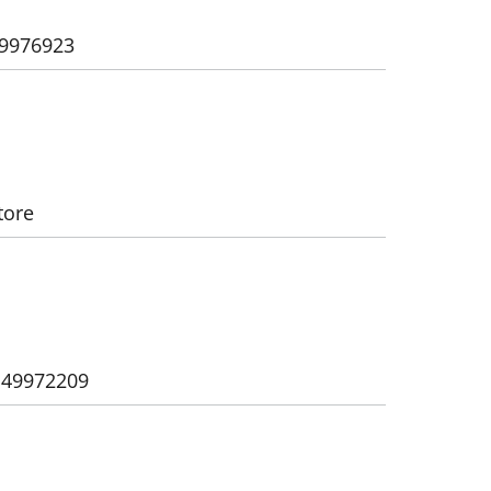
49976923
tore
6 49972209