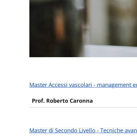
Master Accessi vascolari - management ed
Prof. Roberto Caronna
Master di Secondo Livello - Tecniche ava