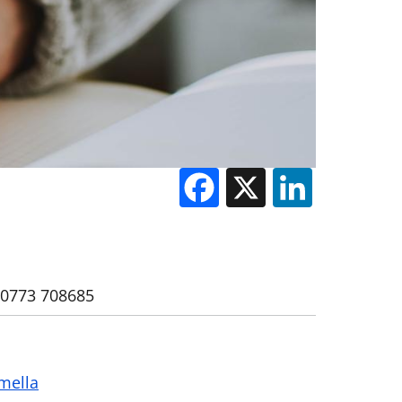
Facebook
X
Linked
 0773 708685
mella