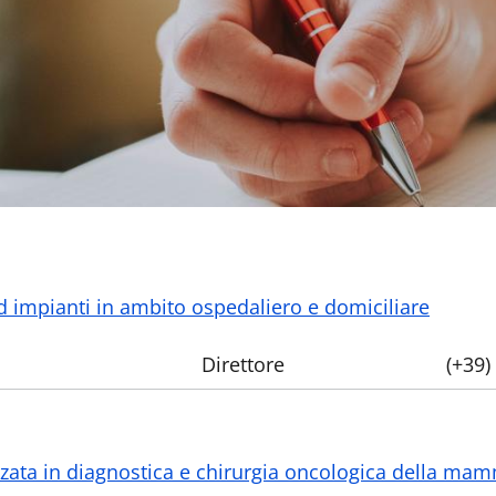
 impianti in ambito ospedaliero e domiciliare
Direttore
(+39)
nzata in diagnostica e chirurgia oncologica della mam