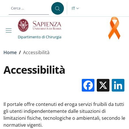
Salta al contenuto principale
Skip to footer content
IT
SELETTORE LINGUA: CURREN
Dipartimento di Chirurgia
Briciole di pane
Home
/
Accessibilità
Accessibilità
Facebo
X
Il portale offre contenuti ed eroga servizi fruibili da tutti
gli utenti indipendentemente dalle situazioni di
limitazioni fisiche, tecnologiche o ambientali, secondo le
normative vigenti.