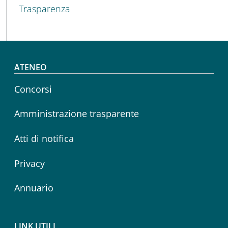
Trasparenza
Footer menu
ATENEO
Concorsi
Amministrazione trasparente
Atti di notifica
Privacy
Annuario
LINK UTILI