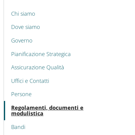
MAIN NAVIGATION
Chi siamo
Dove siamo
Governo
Pianificazione Strategica
Assicurazione Qualità
Uffici e Contatti
Persone
Atti
Regolamenti, documenti e
modulistica
Bandi