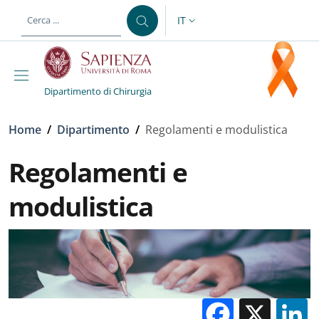
Salta al contenuto principale
Skip to footer content
IT
SELETTORE LINGUA: CURREN
Dipartimento di Chirurgia
Briciole di pane
Home
/
Dipartimento
/
Regolamenti e modulistica
Regolamenti e
modulistica
Facebo
X