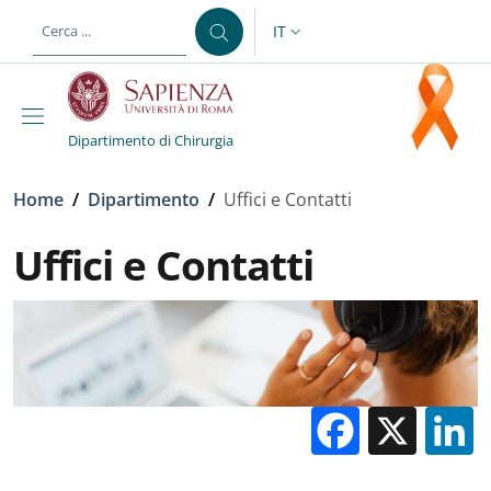
Salta al contenuto principale
Skip to footer content
IT
SELETTORE LINGUA: CURREN
Dipartimento di Chirurgia
Briciole di pane
Home
/
Dipartimento
/
Uffici e Contatti
Uffici e Contatti
Facebo
X