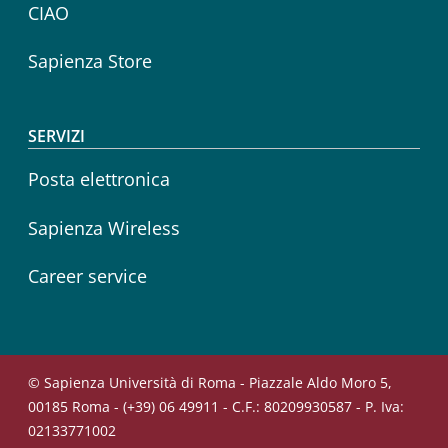
CIAO
Sapienza Store
SERVIZI
Posta elettronica
Sapienza Wireless
Career service
© Sapienza Università di Roma - Piazzale Aldo Moro 5,
00185 Roma - (+39) 06 49911 - C.F.: 80209930587 - P. Iva:
02133771002