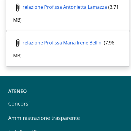
relazione Prof.ssa Antonietta Lamazza
(3.71
MB)
relazione Prof.ssa Maria Irene Bellini
(7.96
MB)
Footer menu
ATENEO
Concorsi
Amministrazione trasparente