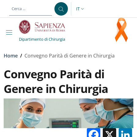
Salta al contenuto principale
Skip to footer content
IT
SELETTORE LINGUA: CURREN
Dipartimento di Chirurgia
Briciole di pane
Home
/
Convegno Parità di Genere in Chirurgia
Convegno Parità di
Genere in Chirurgia
Facebo
X